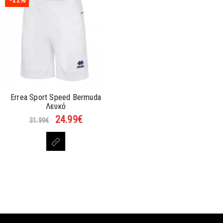
-22%
Errea Sport Speed Bermuda
Λευκό
24.99
€
31.99
€