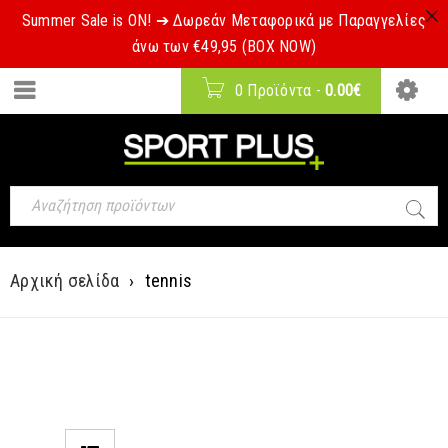
Summer Sale is ON! ➔ Δωρεάν Μεταφορικά με Παραγγελίες
άνω των €49,95 (BOX NOW)
0 Προϊόντα
-
0.00
€
Αρχική σελίδα
›
tennis