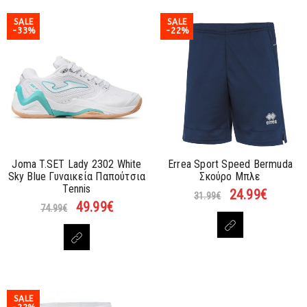
SALE
SALE
-33%
-22%
Joma T.SET Lady 2302 White
Errea Sport Speed Bermuda
Sky Blue Γυναικεία Παπούτσια
Σκούρο Μπλε
Tennis
24.99
€
31.99
€
49.99
€
74.99
€
SALE