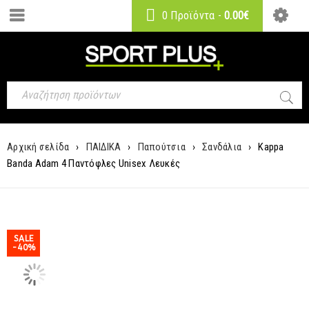
0 Προϊόντα
-
0.00
€
Αρχική σελίδα
›
ΠΑΙΔΙΚΑ
›
Παπούτσια
›
Σανδάλια
›
Kappa
Banda Adam 4 Παντόφλες Unisex Λευκές
SALE
-40%