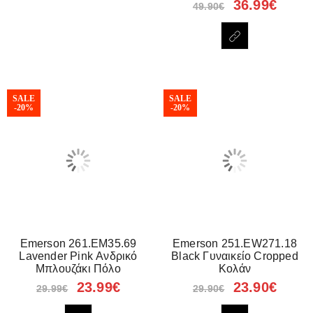
36.99
€
49.90
€
SALE
SALE
-20%
-20%
Emerson 261.EM35.69
Emerson 251.EW271.18
Lavender Pink Ανδρικό
Black Γυναικείο Cropped
Μπλουζάκι Πόλο
Κολάν
23.99
€
23.90
€
29.99
€
29.90
€