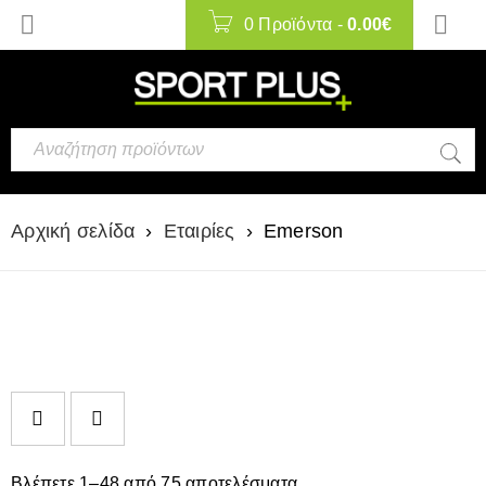
0 Προϊόντα
-
0.00
€
Αρχική σελίδα
›
Εταιρίες
›
Emerson
Βλέπετε 1–48 από 75 αποτελέσματα