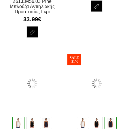
261.EM56.03 Pine
Μπλούζα Αντιηλιακής
Προστασίας Γκρι
33.99
€
SALE
-21%