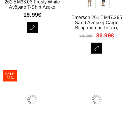
261.EM33.03 Frosty White
Ανδρικό T-Shirt Λευκό
19.99
€
Emerson 261.EM47.295
Sand Ανδρική Cargo
Βερμούδα με Τσέπες
36.99
€
49.90
€
SALE
-30%