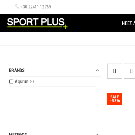
+30 22411 12769
ΝΈΕΣ 
BRANDS
Aqurun
4
SALE
-33%