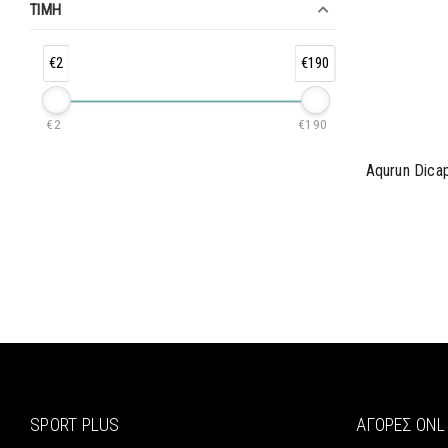
ΤΙΜΗ
€2
€190
€2
€190
Aqurun Dic
SPORT PLUS
ΑΓΟΡΈΣ ONL