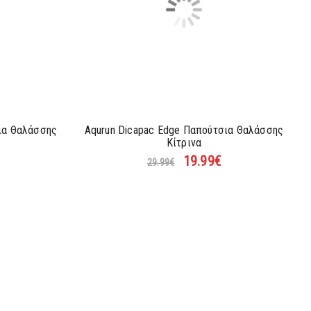
ια Θαλάσσης
Aqurun Dicapac Edge Παπούτσια Θαλάσσης
Κίτρινα
19.99
€
29.99
€