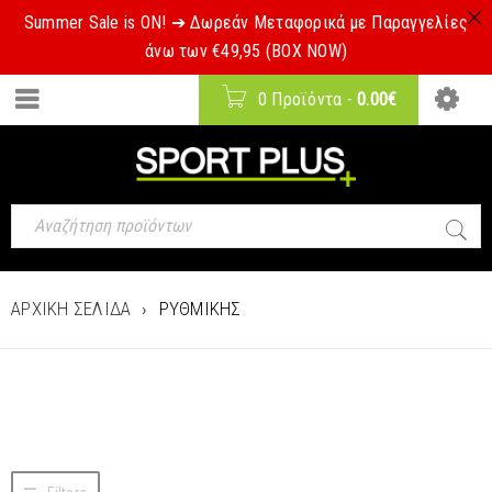
Summer Sale is ON! ➔ Δωρεάν Μεταφορικά με Παραγγελίες
άνω των €49,95 (BOX NOW)
0 Προϊόντα
-
0.00
€
ΑΡΧΙΚΉ ΣΕΛΊΔΑ
›
ΡΥΘΜΙΚΉΣ