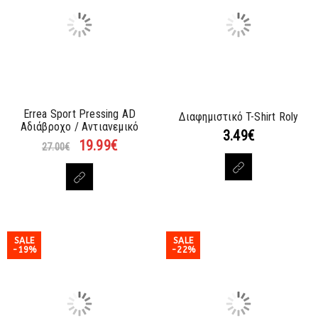
Errea Sport Pressing AD
Διαφημιστικό T-Shirt Roly
Αδιάβροχο / Αντιανεμικό
3.49
€
19.99
€
27.00
€
SALE
SALE
-19%
-22%