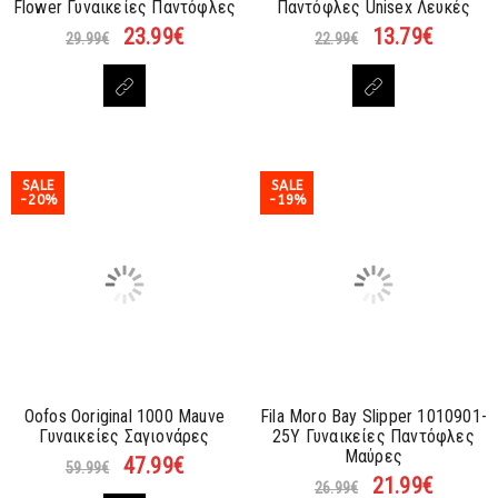
Flower Γυναικείες Παντόφλες
Παντόφλες Unisex Λευκές
23.99
€
13.79
€
29.99
€
22.99
€
SALE
SALE
-20%
-19%
Oofos Ooriginal 1000 Mauve
Fila Moro Bay Slipper 1010901-
Γυναικείες Σαγιονάρες
25Y Γυναικείες Παντόφλες
Μαύρες
47.99
€
59.99
€
21.99
€
26.99
€