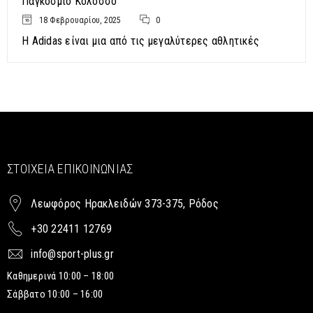
08
Παγκόσμιο Κολοσσό
ΑΥΓ
0
0
nikos
18 Φεβρουαρίου, 2025
0
Η Adidas είναι μια από τις μεγαλύτερες αθλητικές
READ MORE
Stag
ΣΤΟΙΧΕΊΑ ΕΠΙΚΟΙΝΩΝΊΑΣ
21
0
0
nikos
ΑΠΡ
Λεωφόρος Ηρακλειδών 373-375, Ρόδος
+30 22411 12769
info@sport-plus.gr
Καθημερινά 10:00 – 18:00
READ MORE
Σάββατο 10:00 – 16:00