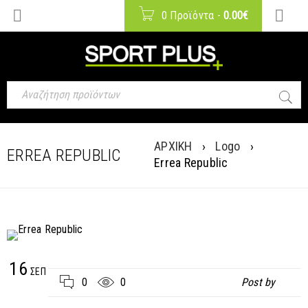
0 Προϊόντα
-
0.00
€
ΑΡΧΙΚΗ
›
Logo
›
ERREA REPUBLIC
Errea Republic
16
ΣΕΠ
0
0
Post by
eleni