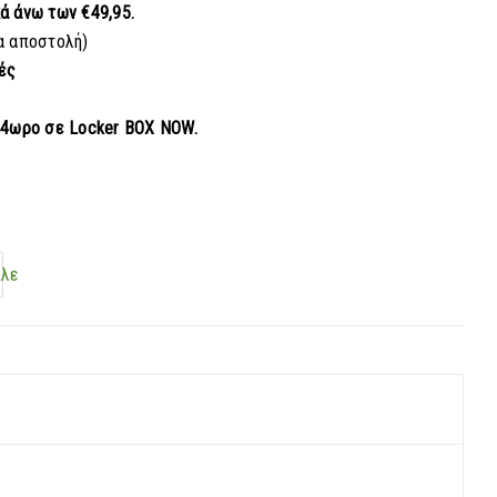
κά
άνω των €49,95.
α αποστολή)
ές
24ωρο σε Locker BOX NOW.