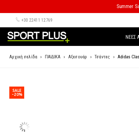
Summer Sa
+30 22411 12769
ΝΈΕΣ 
Αρχική σελίδα
›
ΠΑΙΔΙΚΑ
›
Αξεσουάρ
›
Τσάντες
›
Adidas Cla
SALE
-20%