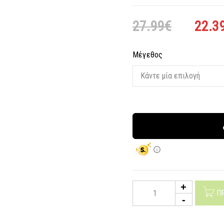
27.99
€
22.3
Μέγεθος
Π