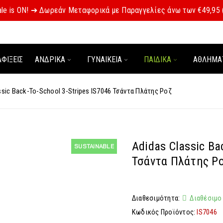
le is ON! ➔ Δωρεάν Μεταφορικά με Παραγγελίες άνω των €49,95
ΑΦΊΞΕΙΣ
ΑΝΔΡΙΚΑ
ΓΥΝΑΙΚΕΙΑ
ΠΑΙΔΙΚΑ
ΑΘΛΗΜΑ
ssic Back-To-School 3-Stripes IS7046 Τσάντα Πλάτης Ροζ
Adidas Classic Ba
SUSTAINABLE
Τσάντα Πλάτης Ρ
Διαθεσιμότητα:
Διαθέσιμο
Κωδικός Προϊόντος:
IS7046