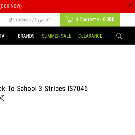
 (BOX NOW)
0 Προϊόντα
-
0.00
€
/
Σύνδεση
Εγγραφή
ΤΑ
BRANDS
SUMMER SALE
CLEARANCE
ck-To-School 3-Stripes IS7046
οζ