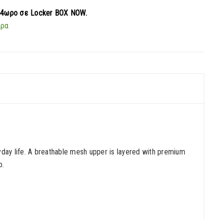
24ωρο σε Locker BOX NOW.
ερα
ryday life. A breathable mesh upper is layered with premium
p.