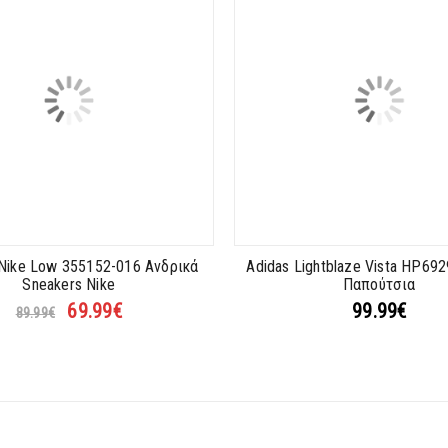
 Nike Low 355152-016 Ανδρικά
Adidas Lightblaze Vista HP69
Sneakers Nike
Παπούτσια
69.99
€
99.99
€
89.99
€