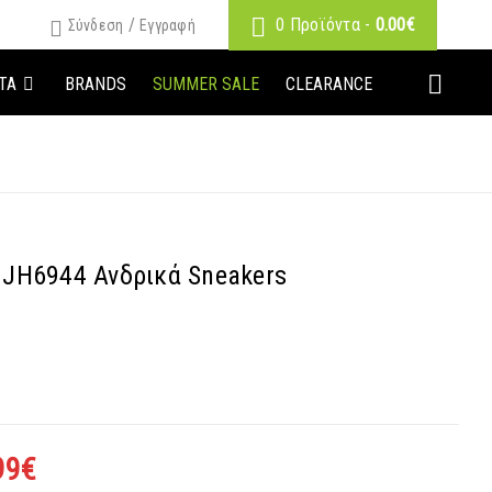
/
0 Προϊόντα
-
0.00
€
Σύνδεση
Εγγραφή
ΤΑ
BRANDS
SUMMER SALE
CLEARANCE
e JH6944 Ανδρικά Sneakers
99
€