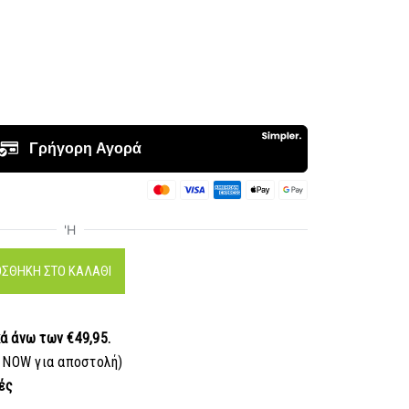
ΣΘΉΚΗ ΣΤΟ ΚΑΛΆΘΙ
κά
άνω των €49,95.
 NOW για αποστολή)
ές