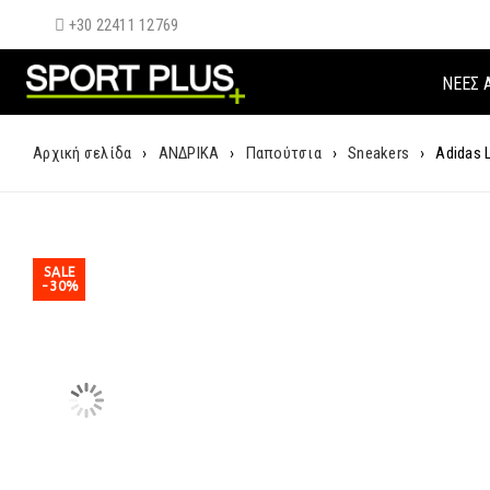
+30 22411 12769
ΝΈΕΣ 
Αρχική σελίδα
›
ΑΝΔΡΙΚΑ
›
Παπούτσια
›
Sneakers
›
Adidas 
SALE
-30%