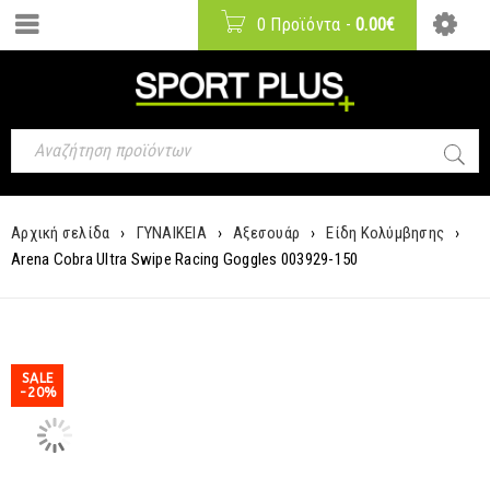
0 Προϊόντα
-
0.00
€
Αρχική σελίδα
›
ΓΥΝΑΙΚΕΙΑ
›
Αξεσουάρ
›
Είδη Κολύμβησης
›
Arena Cobra Ultra Swipe Racing Goggles 003929-150
SALE
-20%