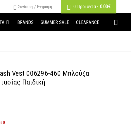
/
0 Προϊόντα
-
0.00
€
Σύνδεση
Εγγραφή
ΤΑ
BRANDS
SUMMER SALE
CLEARANCE
Rash Vest 006296-460 Μπλούζα
τασίας Παιδική
460