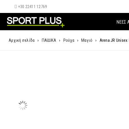
+30 22411 12769
ΝΈΕΣ 
Αρχική σελίδα
›
ΠΑΙΔΙΚΑ
›
Ρούχα
›
Μαγιό
›
Arena JR Unisex