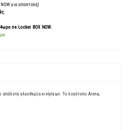
 NOW για αποστολή)
ές
24ωρο σε Locker BOX NOW.
ερα
ε απόλυτη ελευθερία κινήσεων. Το λογότυπο Arena,