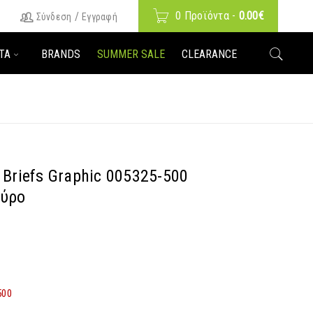
0 Προϊόντα
-
0.00
€
/
Σύνδεση
Εγγραφή
ΤΑ
BRANDS
SUMMER SALE
CLEARANCE
 Briefs Graphic 005325-500
αύρο
500