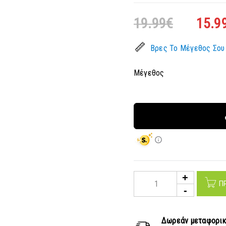
19.99
€
15.9
Βρες Το Μέγεθος Σου
Μέγεθος
Π
Δωρεάν μεταφορι