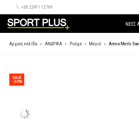
+30 22411 12769
ΝΈΕΣ 
Αρχική σελίδα
›
ΑΝΔΡΙΚΑ
›
Ρούχα
›
Μαγιό
›
Arena Men’s Sw
SALE
-20%