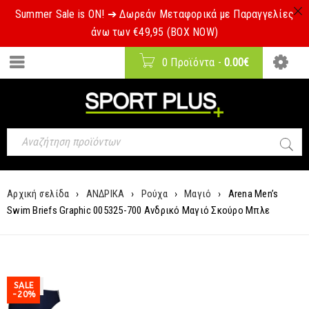
Summer Sale is ON! ➔ Δωρεάν Μεταφορικά με Παραγγελίες
άνω των €49,95 (BOX NOW)
0 Προϊόντα
-
0.00
€
Αρχική σελίδα
›
ΑΝΔΡΙΚΑ
›
Ρούχα
›
Μαγιό
›
Arena Men’s
Swim Briefs Graphic 005325-700 Ανδρικό Μαγιό Σκούρο Μπλε
SALE
-20%