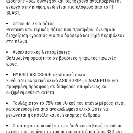
αίσθησης «σαν σύννεφο» και ταυτόχρονα ανταποκρίνεται
ενεργά στην κίνηση, ενώ είναι πιο ελαφρύς από το FF
BLAST.
OrthoLite X-55 πάτος
Premium εσωτερικός πάτος που προσφέρει άνεση και
διαχείριση υγρασίας για πιο δροσερό και ξηρό περιβάλλον
στο πέλμα.
Ανακλαστικές λεπτομέρειες
Βελτιωμένη ορατότητα σε βραδινές ή πρώτες πρωινές
ώρες.
HYBRID ASICSGRIP εξωτερική σόλα
Συνδυάζει ελαστικό υλικό ASICSGRIP με AHARPLUS για
προηγμένη πρόσφυση σε διάφορες επιφάνειες και
αυξημένη ανθεκτικότητα.
Τουλάχιστον το 75% του υλικού του επάνω μέρους είναι
κατασκευασμένο από ανακυκλωμένο υλικό ώστε να
μειώνεται η σπατάλη και οι εκπομπές άνθρακα.
Ο πάτος κατασκευάζεται με διαδικασία βαφής solution
dyeing, που μειώνει τη χρήση νερού κατά περίπου 33% και