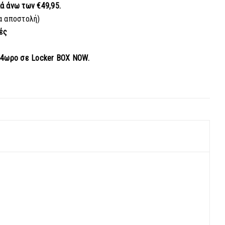
κά
άνω των €49,95.
α αποστολή)
ές
24ωρο σε Locker BOX NOW.