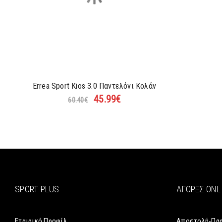
Errea Sport Kios 3.0 Παντελόνι Κολάν
45.99
€
60.40
€
SPORT PLUS
ΑΓΟΡΈΣ ONL
Εταιρικό Προφίλ
Αποστολή-Πα