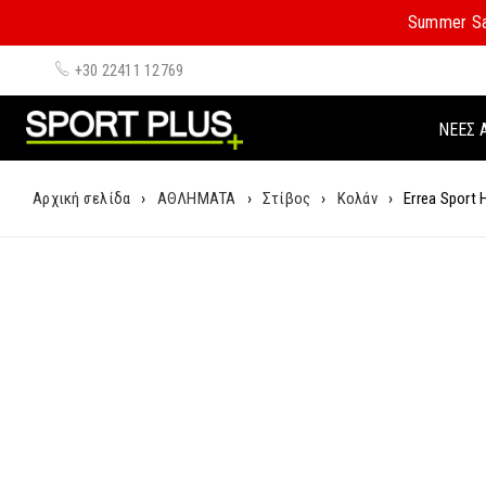
Summer Sa
+30 22411 12769
ΝΈΕΣ 
Αρχική σελίδα
›
ΑΘΛΗΜΑΤΑ
›
Στίβος
›
Κολάν
›
Errea Sport