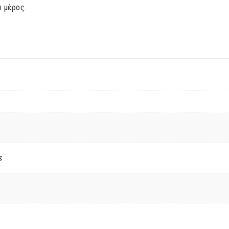
 μέρος.
ε