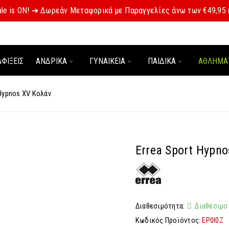
le is ON! ➔ Δωρεάν Μεταφορικά με Παραγγελίες άνω των €49,95
ΑΦΊΞΕΙΣ
ΑΝΔΡΙΚΑ
ΓΥΝΑΙΚΕΙΑ
ΠΑΙΔΙΚΑ
ΑΘΛΗΜΑ
 Hypnos XV Κολάν
Errea Sport Hypn
Διαθεσιμότητα:
Διαθέσιμο
Κωδικός Προϊόντος:
EP0I0Z