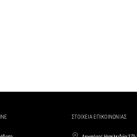
INE
ΣΤΟΙΧΕΊΑ ΕΠΙΚΟΙΝΩΝΊΑΣ
ράδοση
Λεωφόρος Ηρακλειδών 373-