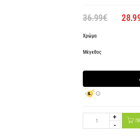
36.99
€
28.9
Χρώμα
Μέγεθος
Π