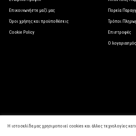
Επικοινωνήστε μαζί μας
Πορεία Παραγ
Όροι χρήσης και προϋποθέσεις
Τρόποι Πληρω
Cookie Policy
Επιστροφές
Ο λογαριασμός
Η ιστοσελίδα μας χρησιμοποιεί cookies και άλλες τεχνολογίες κατ
©2026. All Rights Reserved. Development by
Three Sixty Marke