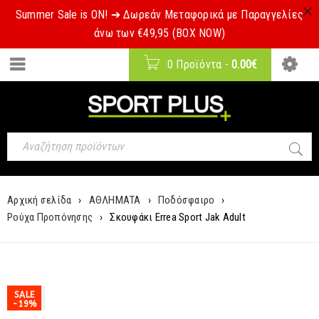
Summer Sale is ON! ➔ Δωρεάν Μεταφορικά με Παραγγελίες
άνω των €49,95 (BOX NOW)
0 Προϊόντα
-
0.00
€
Αρχική σελίδα
›
ΑΘΛΗΜΑΤΑ
›
Ποδόσφαιρο
›
Ρούχα Προπόνησης
›
Σκουφάκι Errea Sport Jak Adult
SALE
-19%