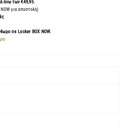
κά
άνω των €49,95.
 NOW για αποστολή)
ές
24ωρο σε Locker BOX NOW.
ερα