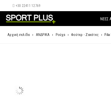
+30 22411 12769
ΝΈΕΣ 
Αρχική σελίδα
›
ΑΝΔΡΙΚΑ
›
Ρούχα
›
Φούτερ - Ζακέτες
›
Fil