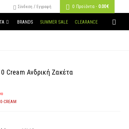
/
0 Προϊόντα
-
0.00
€
Σύνδεση
Εγγραφή
ΤΑ
BRANDS
SUMMER SALE
CLEARANCE
10 Cream Ανδρική Ζακέτα
νο
10-CREAM