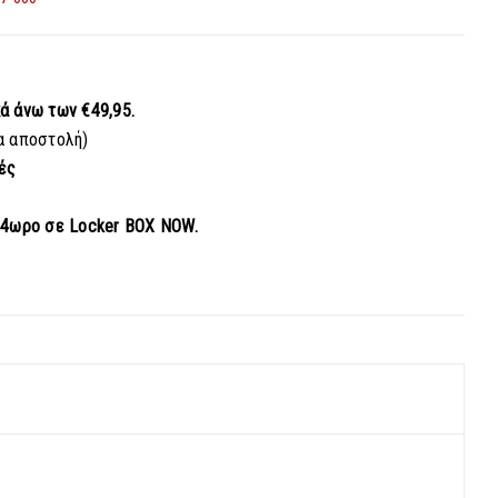
κά
άνω των €49,95.
α αποστολή)
ές
24ωρο σε Locker BOX NOW.