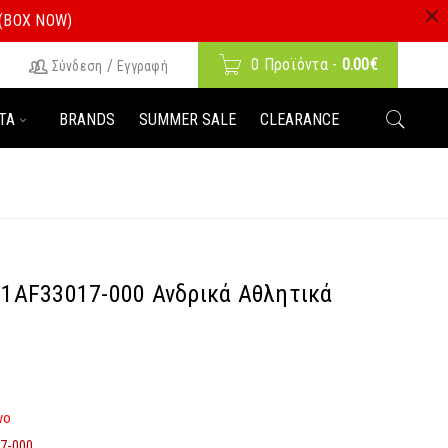
 (BOX NOW)
0 Προϊόντα
-
0.00
€
/
Σύνδεση
Εγγραφή
ΤΑ
BRANDS
SUMMER SALE
CLEARANCE
l 1AF33017-000 Ανδρικά Αθλητικά
νο
7-000