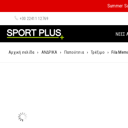
Summer Sa
+30 22411 12769
ΝΈΕΣ 
Αρχική σελίδα
›
ΑΝΔΡΙΚΑ
›
Παπούτσια
›
Τρέξιμο
›
Fila Mem