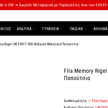
le is ON! ➔ Δωρεάν Μεταφορικά με Παραγγελίες άνω των €49,95
ΑΦΊΞΕΙΣ
ΑΝΔΡΙΚΑ
ΓΥΝΑΙΚΕΙΑ
ΠΑΙΔΙΚΑ
ΑΘΛΗΜΑ
ory Rigel 1AF33017-000 Ανδρικά Αθλητικά Παπούτσια
Fila Memory Rige
Παπούτσια
Διαθεσιμότητα:
Εξαντλημέ
Κωδικός Προϊόντος:
1AF3301