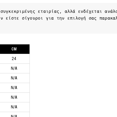
συγκεκριμένης εταιρίας, αλλά ενδέχεται ανάλο
ν είστε σίγουροι για την επιλογή σας παρακαλ
CM
24
N/A
N/A
N/A
N/A
N/A
N/A