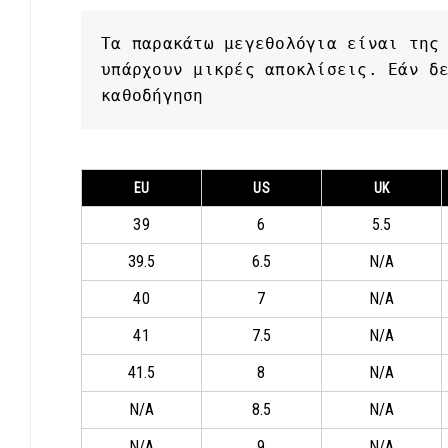
Τα παρακάτω μεγεθολόγια είναι της 
υπάρχουν μικρές αποκλίσεις. Εάν δε
καθοδήγηση
EU
US
UK
39
6
5.5
39.5
6.5
N/A
40
7
N/A
41
7.5
N/A
41.5
8
N/A
N/A
8.5
N/A
N/A
9
N/A