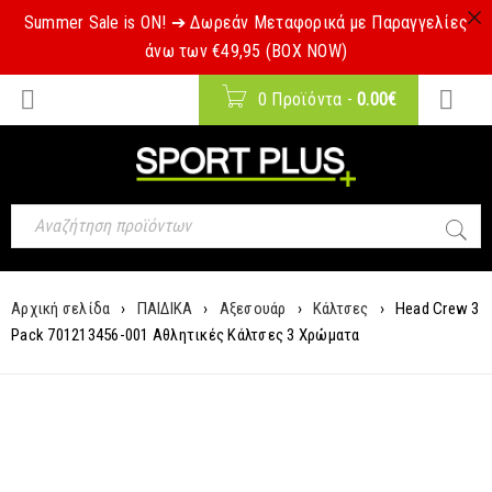
Summer Sale is ON! ➔ Δωρεάν Μεταφορικά με Παραγγελίες
άνω των €49,95 (BOX NOW)
0 Προϊόντα
-
0.00
€
Αρχική σελίδα
›
ΠΑΙΔΙΚΑ
›
Αξεσουάρ
›
Κάλτσες
›
Head Crew 3
Pack 701213456-001 Αθλητικές Κάλτσες 3 Χρώματα