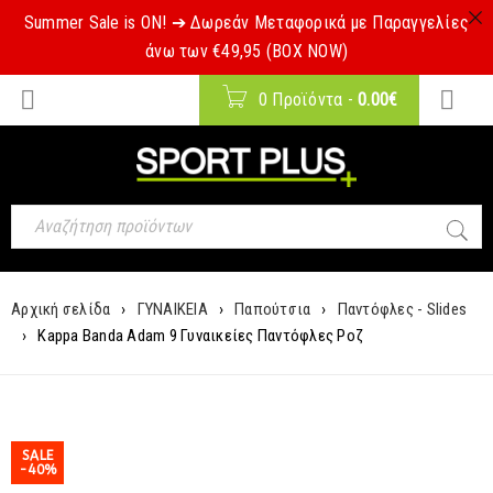
Summer Sale is ON! ➔ Δωρεάν Μεταφορικά με Παραγγελίες
άνω των €49,95 (BOX NOW)
0 Προϊόντα
-
0.00
€
Αρχική σελίδα
›
ΓΥΝΑΙΚΕΙΑ
›
Παπούτσια
›
Παντόφλες - Slides
›
Kappa Banda Adam 9 Γυναικείες Παντόφλες Ροζ
SALE
-40%