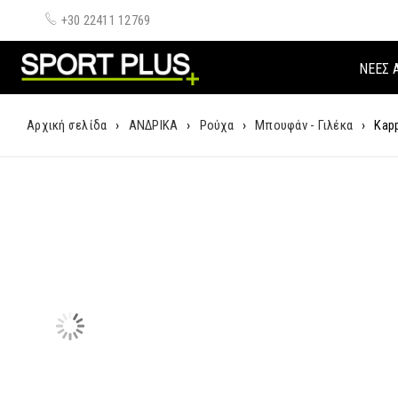
+30 22411 12769
ΝΈΕΣ 
Αρχική σελίδα
›
ΑΝΔΡΙΚΑ
›
Ρούχα
›
Μπουφάν - Γιλέκα
›
Kap