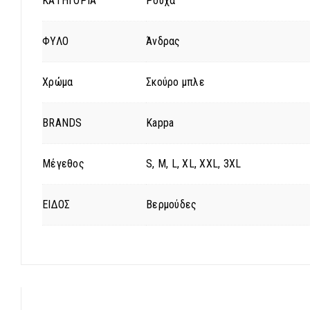
ΚΑΤΗΓΟΡΙΑ
Ρούχα
ΦΥΛΟ
Άνδρας
Χρώμα
Σκούρο μπλε
BRANDS
Kappa
Μέγεθος
S, M, L, XL, XXL, 3XL
ΕΙΔΟΣ
Βερμούδες