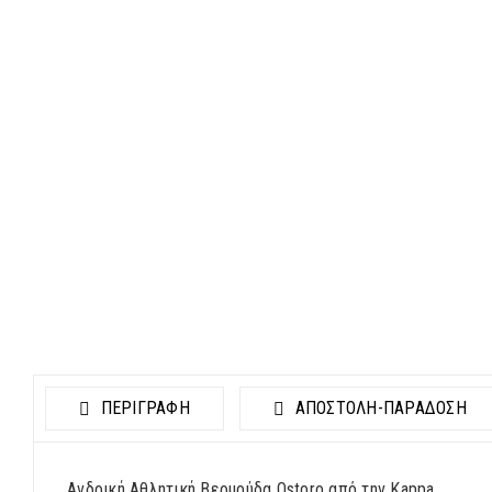
ΠΕΡΙΓΡΑΦΗ
ΑΠΟΣΤΟΛΉ-ΠΑΡΆΔΟΣΗ
Ανδρική Αθλητική Βερμούδα Ostoro από την Kappa.