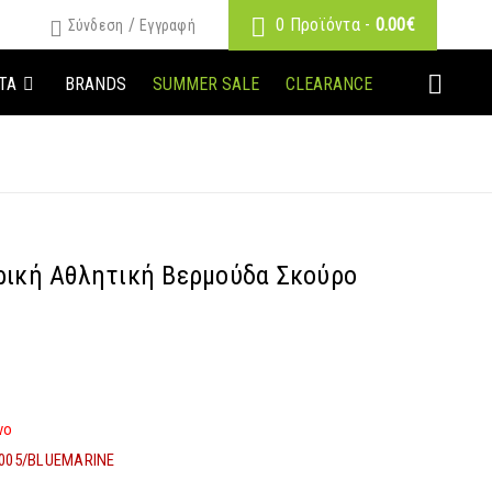
/
0 Προϊόντα
-
0.00
€
Σύνδεση
Εγγραφή
ΤΑ
BRANDS
SUMMER SALE
CLEARANCE
ρική Αθλητική Βερμούδα Σκούρο
νο
005/BLUEMARINE