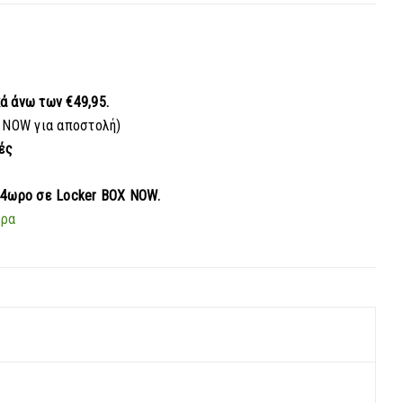
κά
άνω των €49,95.
 NOW για αποστολή)
ές
24ωρο σε Locker BOX NOW.
ερα