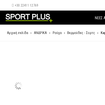
+30 22411 12769
ΝΈΕΣ 
Αρχική σελίδα
›
ΑΝΔΡΙΚΑ
›
Ρούχα
›
Βερμούδες - Σορτς
›
Ka