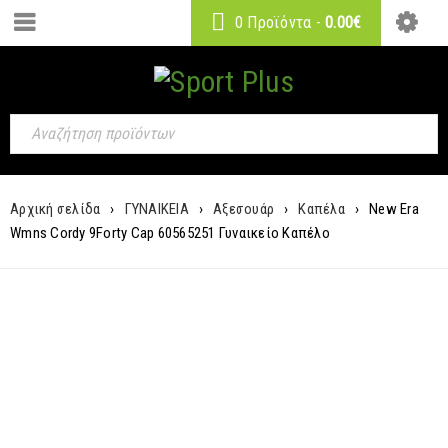
0 Προϊόντα
-
0.00
€
Αρχική σελίδα
›
ΓΥΝΑΙΚΕΙΑ
›
Αξεσουάρ
›
Καπέλα
›
New Era
Wmns Cordy 9Forty Cap 60565251 Γυναικείο Καπέλο