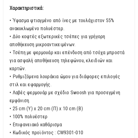
Χαρακτηριστικά:
• Ύφασμα φτιαγμένο από ίνες με τουλάχιστον 55%
ανακυκλωμένο πολυέστερ.
• Δύο κοφτές εξωτερικές τσέπες για γρήγορη
αποθήκευση μικροαντικειμένων.
• Τσέπη με φερμουάρ και επένδυση από τσόχα μπροστά
για ασφαλή αποθήκευση τηλεφώνου, κλειδιών και
καρτών.
• Ρυθμιζόμενα λουράκια ώμου για διάφορες επιλογές
στιλ και εφαρμογής.
• Λαβές φερμουάρ με σχέδιο Swoosh για προσεγμένη
εμφάνιση.
• 25 cm (Υ) x 20 cm (Π) x 10 cm (Β)
• 100% πολυέστερ
• Επιφανειακό καθάρισμα
• Κωδικός προϊόντος : CW9301-010