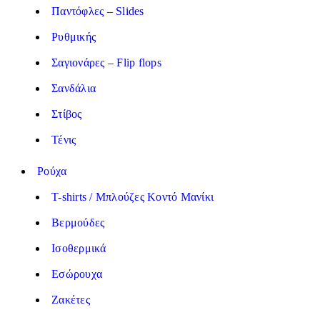
Παντόφλες – Slides
Ρυθμικής
Σαγιονάρες – Flip flops
Σανδάλια
Στίβος
Τένις
Ρούχα
T-shirts / Μπλούζες Κοντό Μανίκι
Βερμούδες
Ισοθερμικά
Εσώρουχα
Ζακέτες