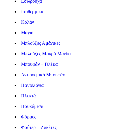
Εσώρουχα
Ισοθερμικά
Κολάν
Μαγιό
Μπλούζες Αμάνικες
Μπλούζες Μακρύ Μανίκι
Μπουφάν – Γιλέκα
Αντιανεμικά Μπουφάν
Παντελόνια
Πλεκτά
Πουκάμισα
Φόρμες
Φούτερ – Ζακέτες