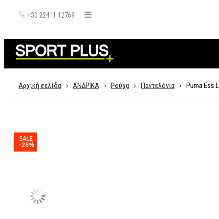
+30 22411 12769
Αρχική σελίδα
›
ΑΝΔΡΙΚΑ
›
Ρούχα
›
Παντελόνια
›
Puma Ess L
SALE
-25%