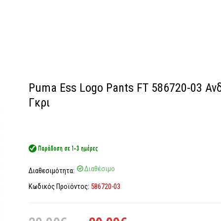
Puma Ess Logo Pants FT 586720-03 Αν
Γκρι
Διαθέσιμο
Διαθεσιμότητα:
Κωδικός Προϊόντος:
586720-03
Original
Η