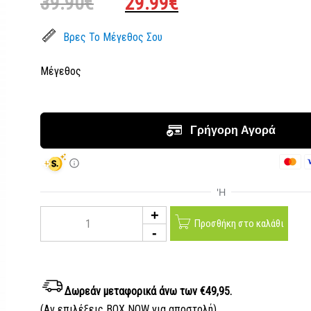
39.90
€
29.99
€
price
τρέχουσα
was:
τιμή
Βρες Το Μέγεθος Σου
39.90€.
είναι:
29.99€.
Μέγεθος
Προσθήκη στο καλάθι
Δωρεάν μεταφορικά
άνω των €49,95.
(Αν επιλέξεις BOX NOW για αποστολή)