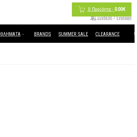
0 Προϊόντα
-
0.00
€
/
Σύνδεση
Εγγραφή
ΑΘΛΗΜΑΤΑ
BRANDS
SUMMER SALE
CLEARANCE