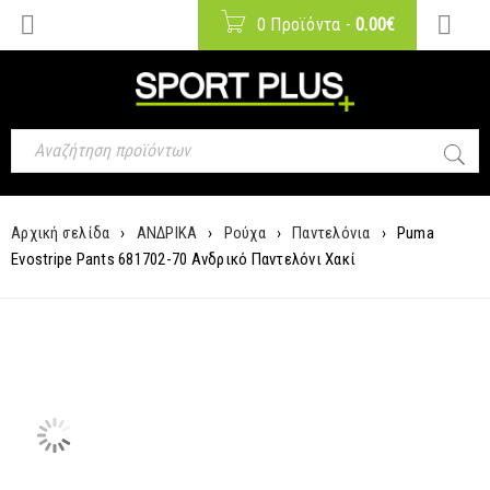
0 Προϊόντα
-
0.00
€
Αρχική σελίδα
›
ΑΝΔΡΙΚΑ
›
Ρούχα
›
Παντελόνια
›
Puma
Evostripe Pants 681702-70 Ανδρικό Παντελόνι Χακί