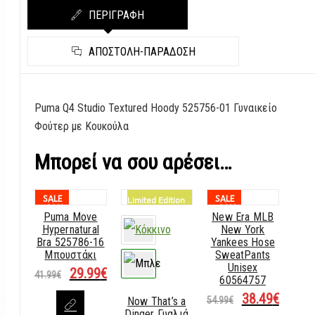
ΠΕΡΙΓΡΑΦΗ
ΑΠΟΣΤΟΛΉ-ΠΑΡΆΔΟΣΗ
Puma Q4 Studio Textured Hoody 525756-01 Γυναικείο
Φούτερ με Κουκούλα
Μπορεί να σου αρέσει…
SALE
SALE
Limited Edition
-29%
-30%
Puma Move
New Era MLB
Hypernatural
New York
Bra 525786-16
Yankees Hose
Μπουστάκι
SweatPants
Unisex
Original
29.99
€
Η
41.99
€
60564757
price
τρέχουσα
was:
τιμή
Original
38.49
€
Η
Now That’s a
54.99
€
41.99€.
είναι:
price
τρέχου
Dinger Γυαλιά