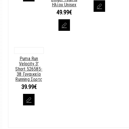
29.99€.
was:
τιμή
Ηλίου Unisex
54.99€.
είναι:
49.99
€
38.49€.
Puma Run
Velocity 3′
Short 526585-
38 Γυναικείο
Running Σορτς
39.99
€