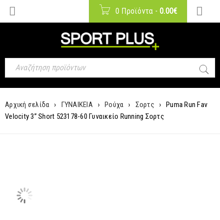
0 Προϊόντα
-
0.00
€
Αρχική σελίδα
›
ΓΥΝΑΙΚΕΙΑ
›
Ρούχα
›
Σορτς
›
Puma Run Fav
Velocity 3” Short 523178-60 Γυναικείο Running Σορτς