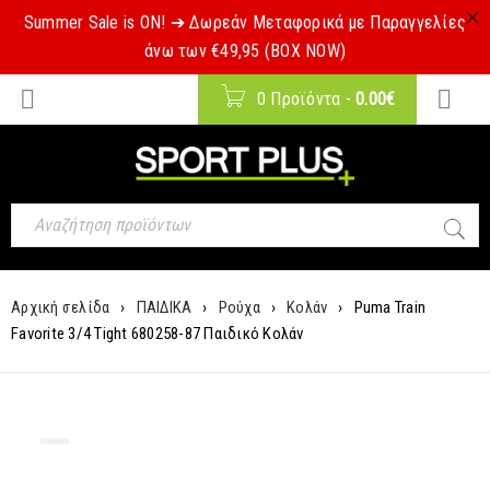
Summer Sale is ON! ➔ Δωρεάν Μεταφορικά με Παραγγελίες
άνω των €49,95 (BOX NOW)
0 Προϊόντα
-
0.00
€
Αρχική σελίδα
›
ΠΑΙΔΙΚΑ
›
Ρούχα
›
Κολάν
›
Puma Train
Favorite 3/4 Tight 680258-87 Παιδικό Κολάν