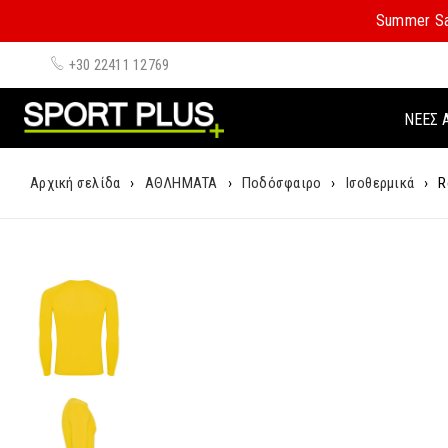
Summer Sa
+30 22411 12769
ΝΈΕΣ 
Αρχική σελίδα
›
ΑΘΛΗΜΑΤΑ
›
Ποδόσφαιρο
›
Ισοθερμικά
›
R