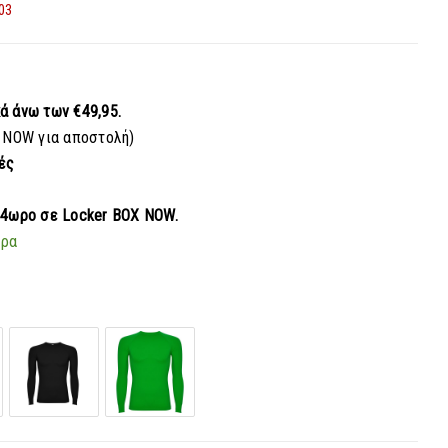
03
κά
άνω των €49,95.
 NOW για αποστολή)
ές
24ωρο σε Locker BOX NOW.
ερα