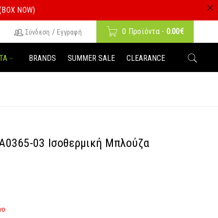
 (BOX NOW)
0 Προϊόντα
-
0.00
€
/
Σύνδεση
Εγγραφή
ΤΑ
BRANDS
SUMMER SALE
CLEARANCE
 CA0365-03 Ισοθερμική Μπλούζα
νο