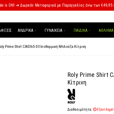
le is ON! ➔ Δωρεάν Μεταφορικά με Παραγγελίες άνω των €49,95
ΑΦΊΞΕΙΣ
ΑΝΔΡΙΚΑ
ΓΥΝΑΙΚΕΙΑ
ΠΑΙΔΙΚΑ
ΑΘΛΗΜΑ
oly Prime Shirt CA0365-03 Ισοθερμική Μπλούζα Κίτρινη
Roly Prime Shirt
Κίτρινη
Διαθεσιμότητα:
Εξαντλημέ