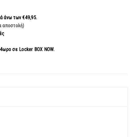
κά
άνω των €49,95.
α αποστολή)
ές
24ωρο σε Locker BOX NOW.