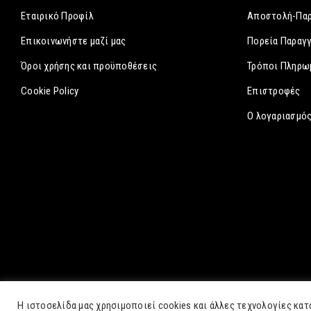
Εταιρικό Προφίλ
Αποστολή-Πα
Επικοινωνήστε μαζί μας
Πορεία Παραγ
Όροι χρήσης και προϋποθέσεις
Τρόποι Πληρω
Cookie Policy
Επιστροφές
Ο λογαριασμός
Η ιστοσελίδα μας χρησιμοποιεί cookies και άλλες τεχνολογίες κατ
©2026. All Rights Reserved. Development by
Three Sixty Marketin