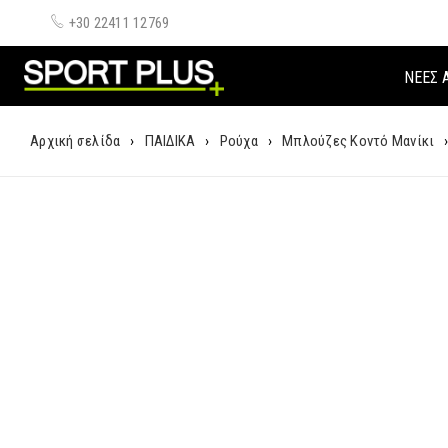
+30 22411 12769
ΝΈΕΣ 
Αρχική σελίδα
›
ΠΑΙΔΙΚΑ
›
Ρούχα
›
Μπλούζες Κοντό Μανίκι