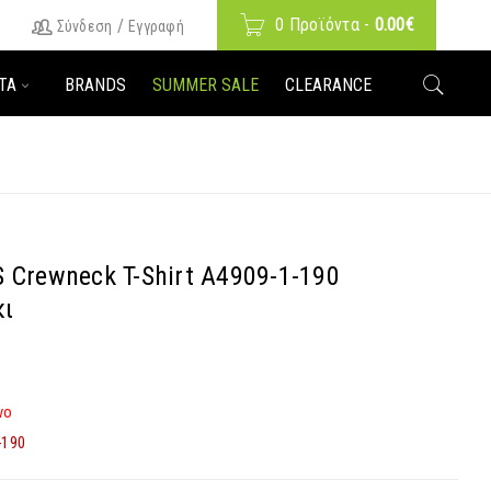
0 Προϊόντα
-
0.00
€
/
Σύνδεση
Εγγραφή
ΤΑ
BRANDS
SUMMER SALE
CLEARANCE
SS Crewneck T-Shirt A4909-1-190
κι
νο
-190