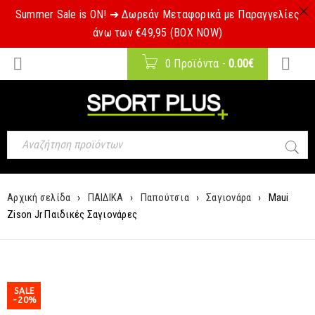
Summer Sale is ON! ➔ Δωρεάν Μεταφορικά με Παραγγελίες
άνω των €49,95 (BOX NOW)
0 Προϊόντα
-
0.00
€
Αρχική σελίδα
›
ΠΑΙΔΙΚΑ
›
Παπούτσια
›
Σαγιονάρα
›
Maui
Zison Jr Παιδικές Σαγιονάρες
SALE
-20%